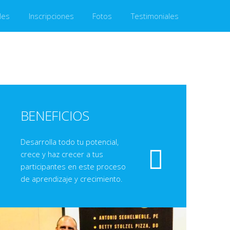
les
Inscripciones
Fotos
Testimoniales
BENEFICIOS
Desarrolla todo tu potencial,
crece y haz crecer a tus
participantes en este proceso
de aprendizaje y crecimiento.