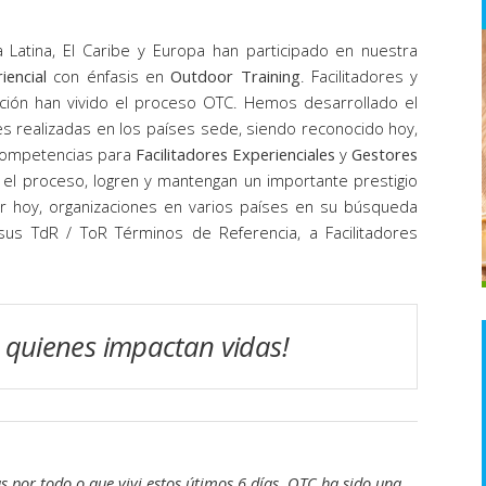
 Latina, El Caribe y Europa han participado en nuestra
iencial
con énfasis en
Outdoor Training
. Facilitadores y
ción han vivido el proceso OTC. Hemos desarrollado el
s realizadas en los países sede, siendo reconocido hoy,
ompetencias para
Facilitadores Experienciales
y
Gestores
 el proceso, logren y mantengan un importante prestigio
or hoy, organizaciones en varios países en su búsqueda
 sus TdR / ToR Términos de Referencia, a Facilitadores
 quienes impactan vidas!
as por todo o que vivi estos útimos 6 días, OTC ha sido una